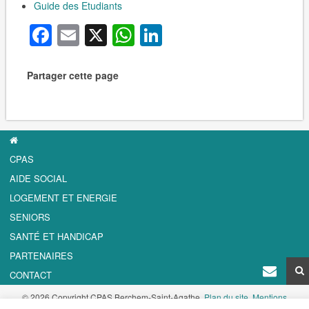
Guide des Etudiants
Facebook
Email
X
WhatsApp
LinkedIn
Partager cette page
CPAS
AIDE SOCIAL
LOGEMENT ET ENERGIE
SENIORS
SANTÉ ET HANDICAP
PARTENAIRES
CONTACT
© 2026 Copyright CPAS Berchem-Saint-Agathe.
Plan du site
.
Mentions
Légales - Cookies
.