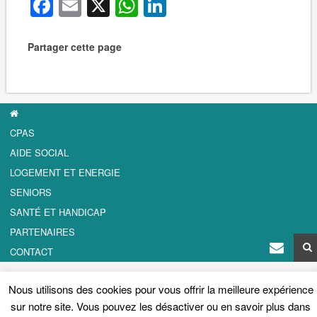
Facebook
Email
X
WhatsApp
LinkedIn
Partager cette page
CPAS
AIDE SOCIAL
LOGEMENT ET ENERGIE
SENIORS
SANTÉ ET HANDICAP
PARTENAIRES
CONTACT
© 2026 Copyright CPAS Berchem-Saint-Agathe.
Plan du site
.
Mentions
Légales - Cookies
.
Nous utilisons des cookies pour vous offrir la meilleure expérience
sur notre site. Vous pouvez les désactiver ou en savoir plus dans