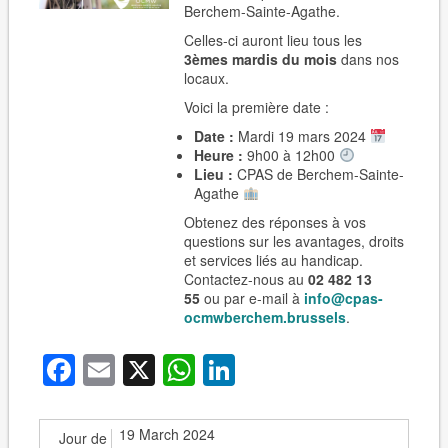
Berchem-Sainte-Agathe.
Celles-ci auront lieu tous les
3èmes
mardis du mois
dans nos
locaux.
Voici la première date :
Date :
Mardi 19 mars 2024
Heure :
9h00 à 12h00
Lieu :
CPAS de Berchem-Sainte-
Agathe
Obtenez des réponses à vos
questions sur les avantages, droits
et services liés au handicap.
Contactez-nous au
02 482 13
55
ou par e-mail à
info@cpas-
ocmwberchem.brussels
.
Facebook
Email
X
WhatsApp
LinkedIn
19 March 2024
Jour de