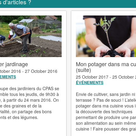
 d'articles ?
er jardinage
Mon potager dans ma cu
(suite)
tober 2016 - 27 October 2016
EMENTS
25 October 2017 - 25 October
ÉVÉNEMENTS
oupe des jardiniers du CPAS se
mble tous les jeudis, de 9h30 à
Envie de cultiver, sans jardin ni
, à partir du 24 mars 2016. On
terrasse ? Pas de souci ! L’atel
e des graines et de la
potager dans ma cuisine vous i
ialité, on partage des bons
la découverte des techniques
ts et des légumes.
permettant de produire une par
son alimentation au sein même
cuisine ! Faire pousser des grai