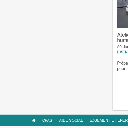
Atel
hum
20 Ju
ÉVÉN
Prépa
pour 
CPAS
AIDE SOCIAL
LOGEMENT ET ENER