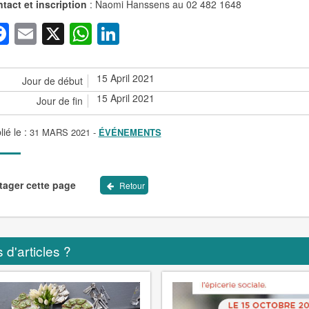
tact et inscription
: Naomi Hanssens au 02 482 1648
Facebook
Email
X
WhatsApp
LinkedIn
15 April 2021
Jour de début
15 April 2021
Jour de fin
lié le :
31 MARS 2021
-
ÉVÉNEMENTS
tager cette page
Retour
 d'articles ?