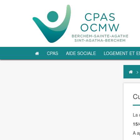
CPAS
AIDE SOCIALE
LOGEMENT ET E
>
Cu
La 
15/
A a