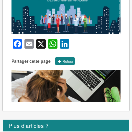
Facebook
Email
X
WhatsApp
LinkedIn
Partager cette page
Retour
Plus d'articles ?