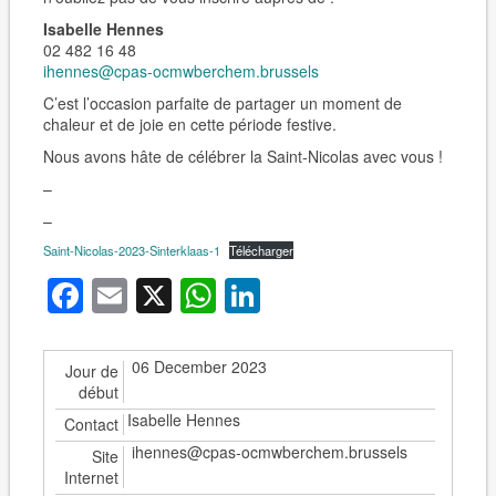
Isabelle Hennes
02 482 16 48
ihennes@cpas-ocmwberchem.brussels
C’est l’occasion parfaite de partager un moment de
chaleur et de joie en cette période festive.
Nous avons hâte de célébrer la Saint-Nicolas avec vous !
–
–
Saint-Nicolas-2023-Sinterklaas-1
Télécharger
Facebook
Email
X
WhatsApp
LinkedIn
06 December 2023
Jour de
début
Isabelle Hennes
Contact
ihennes@cpas-ocmwberchem.brussels
Site
Internet