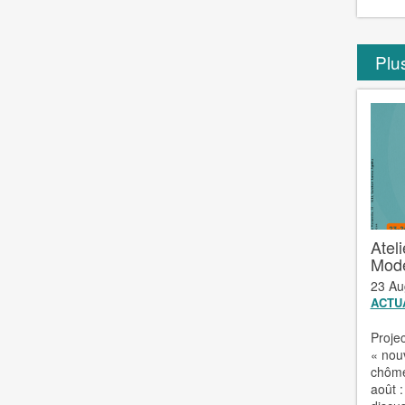
Plus
Ateli
Mode
23 Au
ACTU
Proje
« nouv
chôme
août :