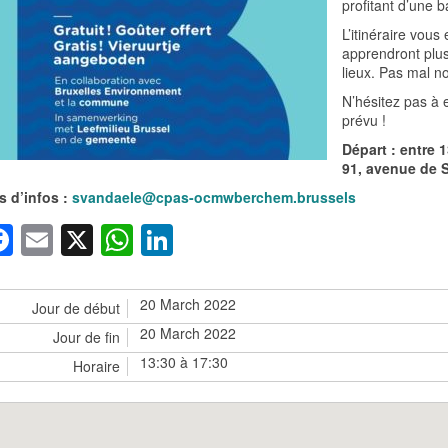
profitant d’une 
L’itinéraire vou
apprendront plus 
lieux. Pas mal n
N’hésitez pas à e
prévu !
Départ : entre 1
91, avenue de S
s d’infos :
svandaele@cpas-ocmwberchem.brussels
Facebook
Email
X
WhatsApp
LinkedIn
20 March 2022
Jour de début
20 March 2022
Jour de fin
13:30 à 17:30
Horaire