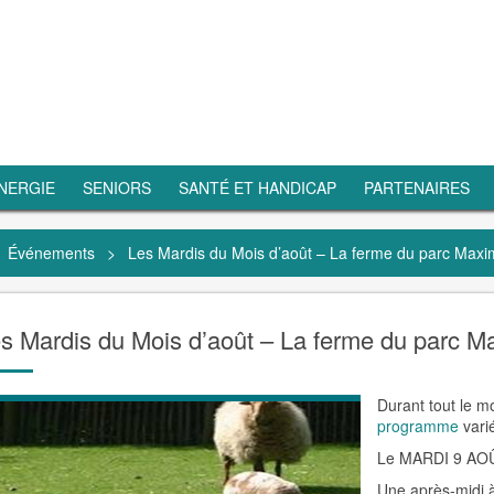
NERGIE
SENIORS
SANTÉ ET HANDICAP
PARTENAIRES
Événements
>
Les Mardis du Mois d’août – La ferme du parc Maxim
s Mardis du Mois d’août – La ferme du parc Ma
Durant tout le mo
programme
varié
Le MARDI 9 AOÛT
Une après-midi à