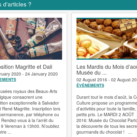
 d'articles ?
sition Magritte et Dali
Les Mardis du Mois d’ao
Musée du ...
nuary 2020 - 24 January 2020
EMENTS
02 August 2016 - 02 August 2
ÉVÉNEMENTS
usées royaux des Beaux-Arts
lgique consacrent une
Durant tout le mois d’août, la C
tion exceptionnelle à Salvador
Culture propose un programme
t René Magritte. Inscription lors
d’activités pour toute la famille,
 permanence, par téléphone ou
petits prix. Le MARDI 2 AOÛT
 Rendez-vous à la l’arrêt du
2016: Musée du Chocolat Part
19 Vereman à 13h00. N’oubliez
la découverte de tous les secre
tre ...
gourmands du chocolat ! ...