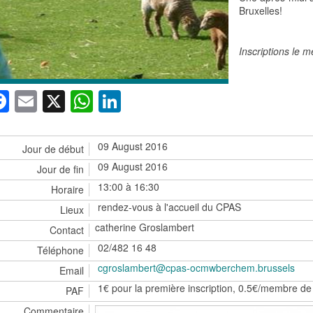
Bruxelles!
Inscriptions le m
Facebook
Email
X
WhatsApp
LinkedIn
09 August 2016
Jour de début
09 August 2016
Jour de fin
13:00 à 16:30
Horaire
rendez-vous à l'accueil du CPAS
Lieux
catherine Groslambert
Contact
02/482 16 48
Téléphone
cgroslambert@cpas-ocmwberchem.brussels
Email
1€ pour la première inscription, 0.5€/membre de 
PAF
Commentaire