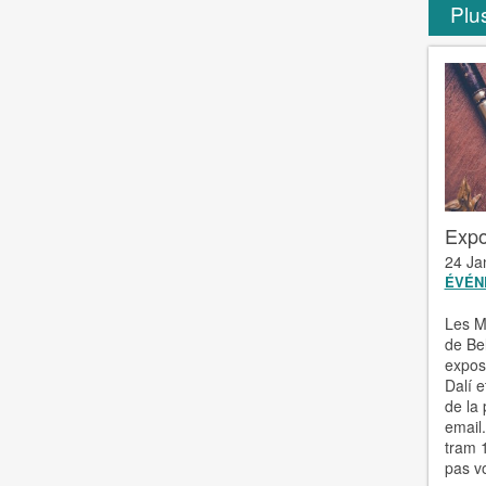
Plus
Expo
24 Ja
ÉVÉN
Les M
de Be
exposi
Dalí e
de la
email.
tram 
pas vo